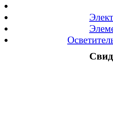
Элек
Элем
Осветител
Свид