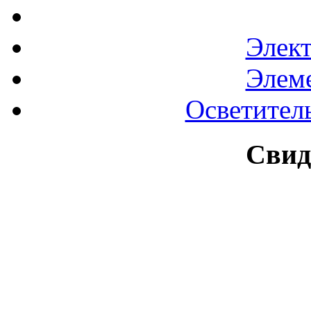
Элек
Элем
Осветител
Свид