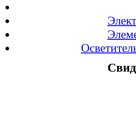
Элек
Элем
Осветител
Свид