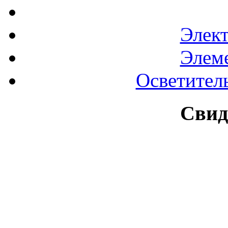
Элек
Элем
Осветител
Свид