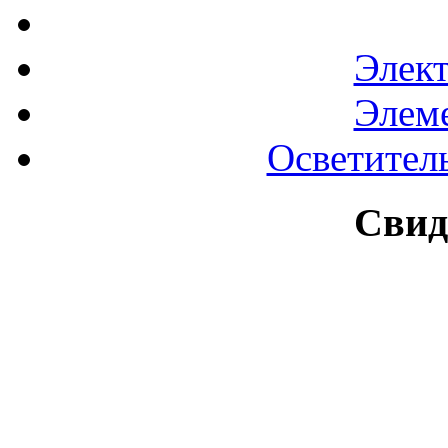
Элек
Элем
Осветител
Свид