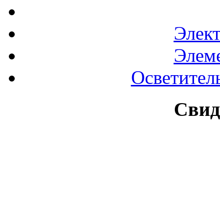
Элек
Элем
Осветител
Свид