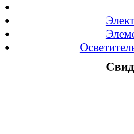
Элек
Элем
Осветител
Свид