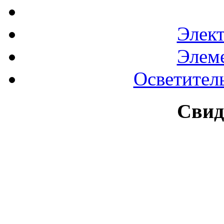
Элек
Элем
Осветител
Свид