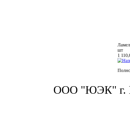
Ламел
шт
1 110,
Полно
ООО "ЮЭК" г.