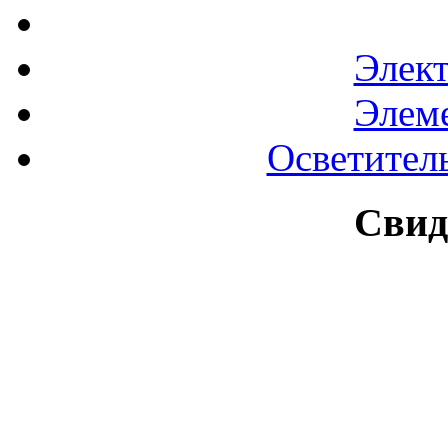
Элек
Элем
Осветител
Свид