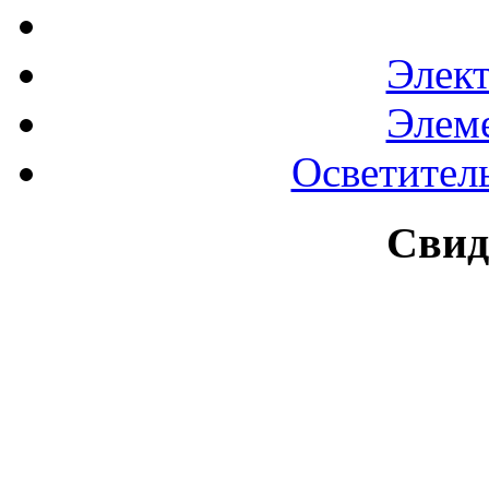
Элек
Элем
Осветител
Свид