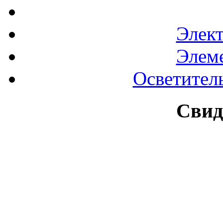
Элек
Элем
Осветител
Свид