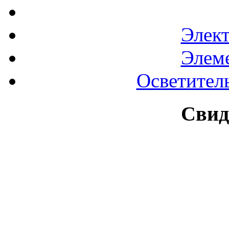
Элек
Элем
Осветител
Свид