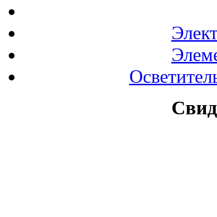
Элек
Элем
Осветител
Свид