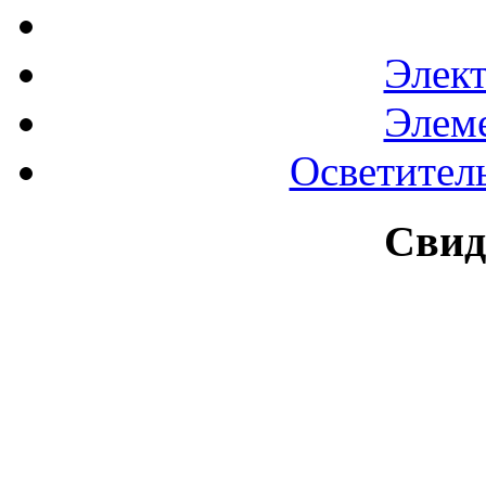
Элек
Элем
Осветител
Свид