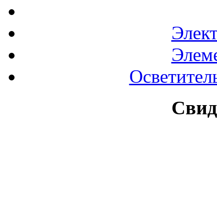
Элек
Элем
Осветител
Свид