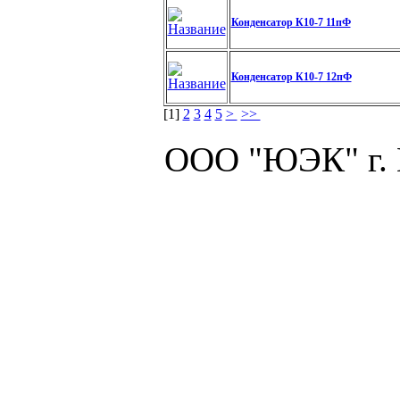
Конденсатор К10-7 11пФ
Конденсатор К10-7 12пФ
[
1
]
2
3
4
5
>
>>
ООО "ЮЭК" г.